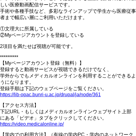
しい医療動画配信サービスです。
手術や各種手技など、多彩なラインアップで学生から医療従事
者まで幅広い層にご利用いただけます。
①文理大に所属している
②Myページアカウントを登録している
2項目を満たせば視聴が可能です。
**********
【Myページアカウント登録（無料）】
登録すると動画サービスが視聴できるだけでなく、
学外からでもメディカルオンラインを利用することができるよ
うになります。
登録手順は下記のウェブページをご覧ください。
https://lib-opac.bunri-u.ac.jp/drupal/ja/node/361
【アクセス方法】
下記URL・もしくはメディカルオンラインウェブサイト上部
にある「ビデオ」タブをクリックしてください。
https://video.medicalonline.jp/
【学内での利用方法】（有線の学内PC・学内のネットワーク