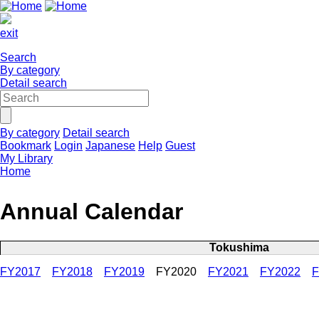
exit
Search
By category
Detail search
By category
Detail search
Bookmark
Login
Japanese
Help
Guest
My Library
Home
Annual Calendar
Tokushima
FY2017
FY2018
FY2019
FY2020
FY2021
FY2022
F