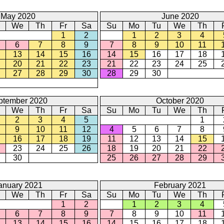
May 2020
June 2020
We
Th
Fr
Sa
Su
Mo
Tu
We
Th
1
2
1
2
3
4
6
7
8
9
7
8
9
10
11
13
14
15
16
14
15
16
17
18
20
21
22
23
21
22
23
24
25
27
28
29
30
28
29
30
ptember 2020
October 2020
We
Th
Fr
Sa
Su
Mo
Tu
We
Th
2
3
4
5
1
9
10
11
12
4
5
6
7
8
16
17
18
19
11
12
13
14
15
23
24
25
26
18
19
20
21
22
30
25
26
27
28
29
anuary 2021
February 2021
We
Th
Fr
Sa
Su
Mo
Tu
We
Th
1
2
1
2
3
4
6
7
8
9
7
8
9
10
11
13
14
15
16
14
15
16
17
18