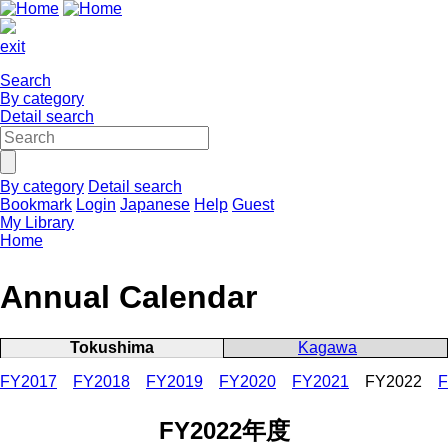
exit
Search
By category
Detail search
By category
Detail search
Bookmark
Login
Japanese
Help
Guest
My Library
Home
Annual Calendar
Tokushima
Kagawa
FY2017
FY2018
FY2019
FY2020
FY2021
FY2022
F
FY2022年度