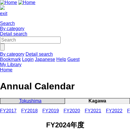
exit
Search
By category
Detail search
By category
Detail search
Bookmark
Login
Japanese
Help
Guest
My Library
Home
Annual Calendar
Tokushima
Kagawa
FY2017
FY2018
FY2019
FY2020
FY2021
FY2022
F
FY2024年度