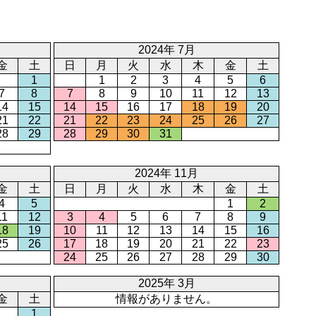
2024年 7月
金
土
日
月
火
水
木
金
土
1
1
2
3
4
5
6
7
8
7
8
9
10
11
12
13
14
15
14
15
16
17
18
19
20
21
22
21
22
23
24
25
26
27
28
29
28
29
30
31
2024年 11月
金
土
日
月
火
水
木
金
土
4
5
1
2
11
12
3
4
5
6
7
8
9
18
19
10
11
12
13
14
15
16
25
26
17
18
19
20
21
22
23
24
25
26
27
28
29
30
2025年 3月
金
土
情報がありません。
1