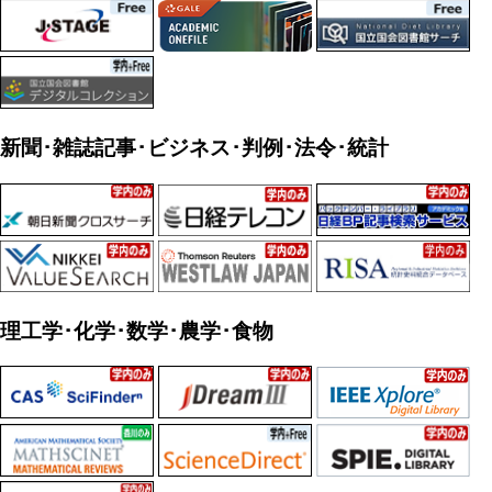
新聞･雑誌記事･ビジネス･判例･法令･統計
理工学･化学･数学･農学･食物