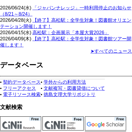
2026/06/24(水)
「ジャパンナレッジ」一時利用停止のお知らせ
（8/21～8/24）
2026/04/28(火)
【終了】高松駅：全学生対象！図書館オリエン
テーション開催します！
2026/04/15(水)
高松駅：企画展示「本屋大賞2026」
2026/04/09(木)
【終了】高松駅：全学生対象！図書館ツアー開
催します！
➤すべてのニュース
データベース
•
契約データベース
•
学外からの利用方法
•
フリーアクセス
•
文献複写・図書貸借について
•
電子リソース検索
•
徳島文理大学リポジトリ
文献検索