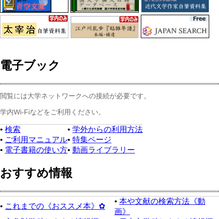
電子ブック
閲覧には大学ネットワークへの接続が必要です。
学内Wi‑Fiなどをご利用ください。
•
検索
•
学外からの利用方法
•
ご利用マニュアル
•
特集ページ
•
電子書籍の使い方
•
動画ライブラリー
おすすめ情報
•
本や文献の検索方法《動
•
これまでの《おススメ本》✿
画》