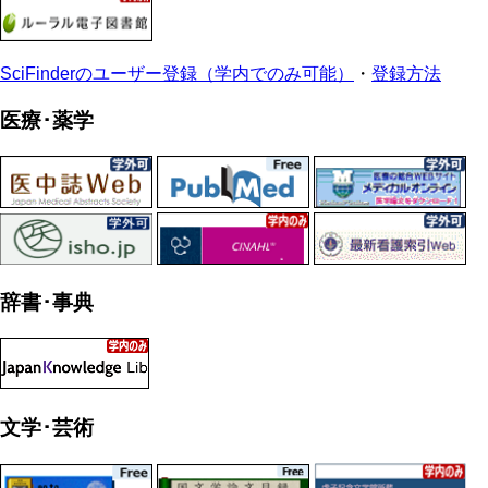
SciFinderのユーザー登録（学内でのみ可能）
・
登録方法
医療･薬学
辞書･事典
文学
･
芸術