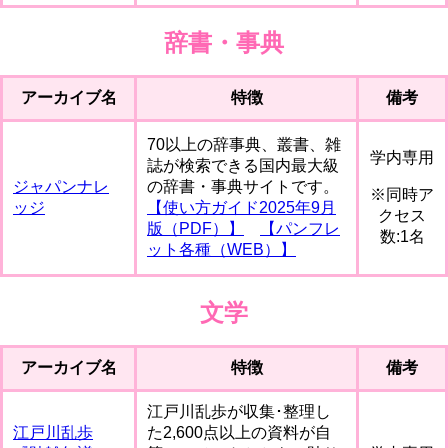
辞書・事典
アーカイブ名
特徴
備考
70以上の辞事典、叢書、雑
学内専用
誌が検索できる国内最大級
ジャパンナレ
の辞書・事典サイトです。
※同時ア
ッジ
【使い方ガイド2025年9月
クセス
版（PDF）】
【パンフレ
数:1名
ット各種（WEB）】
文学
アーカイブ名
特徴
備考
江戸川乱歩が収集･整理し
江戸川乱歩
た2,600点以上の資料が自