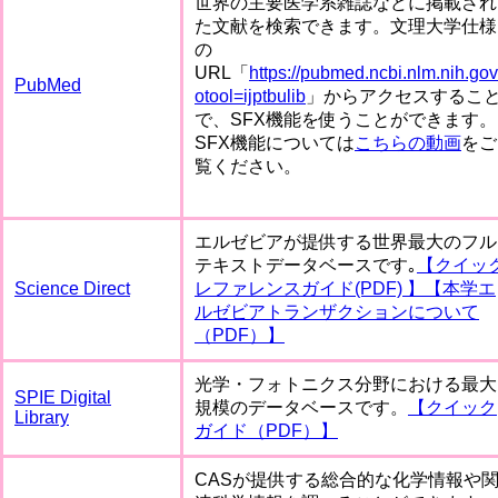
世界の主要医学系雑誌などに掲載され
た文献を検索できます。文理大学仕様
の
URL「
https://pubmed.ncbi.nlm.nih.gov
PubMed
otool=ijptbulib
」からアクセスするこ
で、SFX機能を使うことができます。
SFX機能については
こちらの動画
をご
覧ください。
エルゼビアが提供する世界最大のフル
テキストデータベースです｡
【クイッ
Science Direct
レファレンスガイド(PDF) 】
【本学エ
ルゼビアトランザクションについて
（PDF）】
光学・フォトニクス分野における最大
SPIE Digital
規模のデータベースです。
【クイック
Library
ガイド（PDF）】
CASが提供する総合的な化学情報や