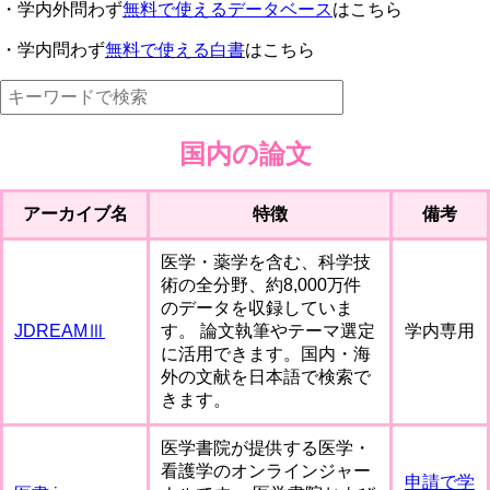
・学内外問わず
無料で使えるデータベース
はこちら
・学内問わず
無料で使える白書
はこちら
国内の論文
アーカイブ名
特徴
備考
医学・薬学を含む、科学技
術の全分野、約8,000万件
のデータを収録していま
JDREAMⅢ
す。 論文執筆やテーマ選定
学内専用
に活用できます。国内・海
外の文献を日本語で検索で
きます。
医学書院が提供する医学・
看護学のオンラインジャー
申請で学