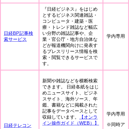
『日経ビジネス』をはじめ
とするビジネス関連雑誌・
コンピュータ・建築・医
療・トレンド雑誌など幅広
日経BP記事検
い分野の雑誌記事や、企
学内専用
索サービス
業・官公庁・地方自治体な
どが報道機関向けに発表す
るプレスリリース情報を検
索・閲覧できるサービスで
す。
新聞や雑誌などを横断検索
できます。 日経各紙をはじ
めニュースサイト、ビジネ
スサイト、海外ソース、年
鑑、書籍などに掲載された
記事をデータベースとして
学内専用
収録しています。
【オンラ
イン操作ガイド（WEB）】
※同時ア
日経テレコン