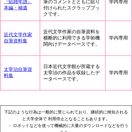
『貼雑年譜』
筆のコメントとともに貼り
学内専用
本編・補遺
付けられたスクラップブッ
クです。
近代文学作家の自筆資料を
近代文学作家
横断的に利用できる学術機
学内専用
自筆資料集
関向けデータベースです。
日本近代文学館が所蔵する
太宰治自筆資
太宰治の作品を収録したデ
学内専用
料集
ータベースです。
下記のような行為は一般的に禁じられており、継続的に検知される
と大学全体で 利用停止となることもあります。
・ ロボットなどを使って機械的に大量のダウンロードなどを行う