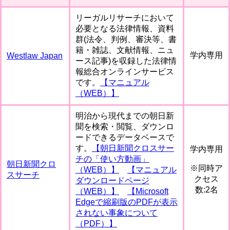
リーガルリサーチにおいて
必要となる法律情報、資料
群(法令、判例、審決等、書
籍・雑誌、文献情報、ニュ
学内専用
Westlaw Japan
ース記事)を収録した法律情
報総合オンラインサービス
です。
【マニュアル
（WEB）】
明治から現代までの朝日新
聞を検索・閲覧、ダウンロ
ードできるデータベースで
す。
【朝日新聞クロスサー
学内専用
チの「使い方動画」
朝日新聞クロ
※同時ア
（WEB）】
【マニュアル
スサーチ
クセス
ダウンロードページ
数:2名
（WEB）】
【Microsoft
Edgeで縮刷版のPDFが表示
されない事象について
（PDF）】