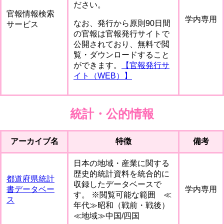
ださい。
官報情報検索
学内専用
なお、発行から原則90日間
サービス
の官報は官報発行サイトで
公開されており、無料で閲
覧・ダウンロードすること
ができます。
【官報発行サ
イト（WEB）】
統計・公的情報
アーカイブ名
特徴
備考
日本の地域・産業に関する
歴史的統計資料を統合的に
都道府県統計
収録したデータベースで
書データベー
学内専用
す。 ※閲覧可能な範囲 ≪
ス
年代≫昭和（戦前・戦後）
≪地域≫中国/四国