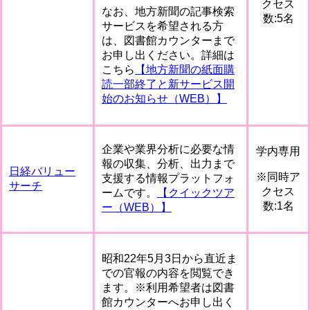
クセス
なお、地方新聞の記事検索
数:5名
サービスを希望される方
は、図書館カウンターまで
お申し出ください。詳細は
こちら
【地方新聞の紙面購
読一部終了と新サービス開
始のお知らせ（WEB）】
企業や業界分析に必要な情
学内専用
報の収集、分析、出力まで
日経バリュー
※同時ア
支援する情報プラットフォ
サーチ
クセス
ームです。
【クイックツア
数:1名
ー（WEB）】
昭和22年5月3日から直近ま
での官報の内容を閲覧でき
ます。※利用希望者は図書
館カウンターへお申し出く