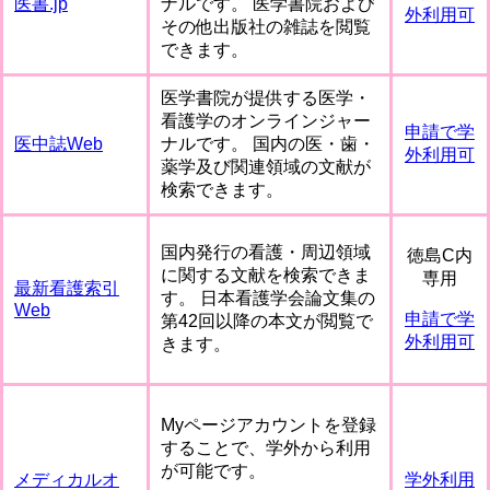
医書.jp
ナルです。 医学書院および
外利用可
その他出版社の雑誌を閲覧
できます。
医学書院が提供する医学・
看護学のオンラインジャー
申請で学
医中誌Web
ナルです。 国内の医・歯・
外利用可
薬学及び関連領域の文献が
検索できます。
国内発行の看護・周辺領域
徳島C内
に関する文献を検索できま
専用
最新看護索引
す。 日本看護学会論文集の
Web
申請で学
第42回以降の本文が閲覧で
外利用可
きます。
Myページアカウントを登録
することで、学外から利用
が可能です。
メディカルオ
学外利用