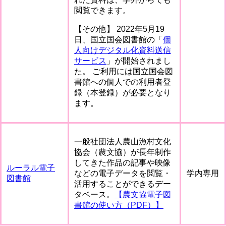
閲覧できます。
【その他】 2022年5月19
日、国立国会図書館の「
個
人向けデジタル化資料送信
サービス
」が開始されまし
た。 ご利用には国立国会図
書館への個人での利用者登
録（本登録）が必要となり
ます。
一般社団法人農山漁村文化
協会（農文協）が長年制作
してきた作品の記事や映像
ルーラル電子
などの電子データを閲覧・
学内専用
図書館
活用することができるデー
タベース。
【農文協電子図
書館の使い方（PDF）】