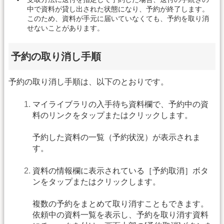
中で資料が貸し出された状態になり、予約が終了します。
このため、資料が手元に届いていなくても、予約を取り消
せないことがあります。
予約の取り消し手順
予約の取り消し手順は、以下のとおりです。
マイライブラリの入手待ち資料欄で、予約中の資
料のリンクをタップまたはクリックします。
予約した資料の一覧（予約状況）が表示されま
す。
資料の情報欄に表示されている［予約取消］ボタ
ンをタップまたはクリックします。
複数の予約をまとめて取り消すこともできます。
依頼中の資料一覧を表示し、予約を取り消す資料