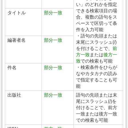
い」のどれかを指定
できる検索項目の場
タイトル
部分一致
合、複数の語句をス
ペースで区切って条
件を入力可能
・語句の先頭または
編著者名
部分一致
末尾にスラッシュ(/)
を付けることで、
前
方一致
または
後方一
致
での検索も可能
・検索条件をひらが
件名
部分一致
なやカタカナの読み
で指定することも可
能
出版社
部分一致
語句の先頭または末
尾にスラッシュ(/)を
付けることで、前方
一致または後方一致
での検索も可能