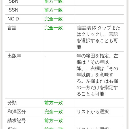
ISBN
前方一致
ISSN
前方一致
NCID
完全一致
言語
完全一致
[言語表]をタップまた
はクリックし、言語
を選択することも可
能
出版年
-
年の範囲を指定。左
欄は「その年以
降」、右欄は「その
年以前」を意味す
る。左欄または右欄
の一方だけを指定す
ることも可能
分類
前方一致
和洋区分
完全一致
リストから選択
請求記号
前方一致